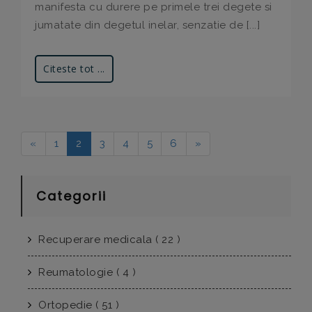
manifesta cu durere pe primele trei degete si
jumatate din degetul inelar, senzatie de [...]
Citeste tot ...
«
1
2
3
4
5
6
»
Categorii
Recuperare medicala ( 22 )
Reumatologie ( 4 )
Ortopedie ( 51 )