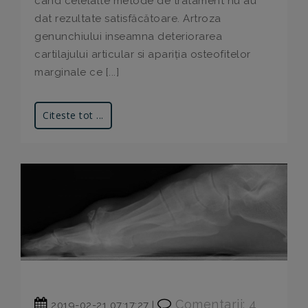
cand celelalte metode de tratament nu au
dat rezultate satisfăcătoare. Artroza
genunchiului inseamna deteriorarea
cartilajului articular si apariția osteofitelor
marginale ce [...]
Citeste tot ...
Comentarii: 4
2019-02-21 07:17:27 |