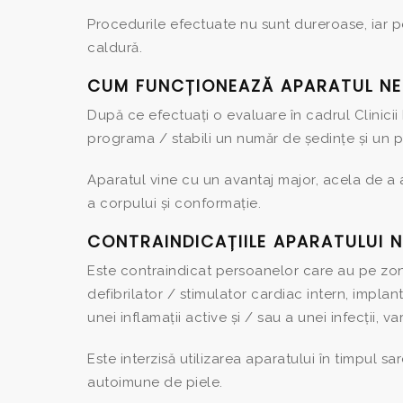
Procedurile efectuate nu sunt dureroase, iar p
caldură.
CUM FUNCȚIONEAZĂ APARATUL NE
După ce efectuați o evaluare în cadrul Clinicii
programa / stabili un număr de ședințe și un pr
Aparatul vine cu un avantaj major, acela de a a
a corpului și conformație.
CONTRAINDICAȚIILE APARATULUI N
Este contraindicat persoanelor care au pe zona 
defibrilator / stimulator cardiac intern, implan
unei inflamații active și / sau a unei infecții, 
Este interzisă utilizarea aparatului în timpul sar
autoimune de piele.