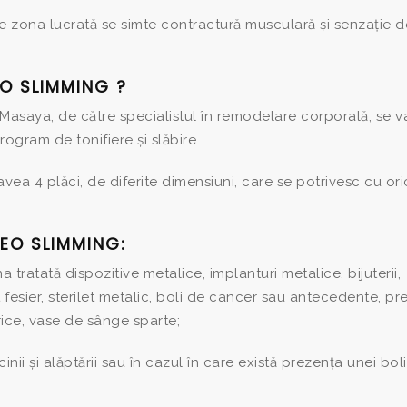
e zona lucrată se simte contractură musculară și senzație d
O SLIMMING ?
 Masaya, de către specialistul în remodelare corporală, se v
ogram de tonifiere și slăbire.
vea 4 plăci, de diferite dimensiuni, care se potrivesc cu or
EO SLIMMING:
tratată dispozitive metalice, implanturi metalice, bijuterii,
t fesier, sterilet metalic, boli de cancer sau antecedente, p
varice, vase de sânge sparte;
cinii și alăptării sau în cazul în care există prezența unei boli