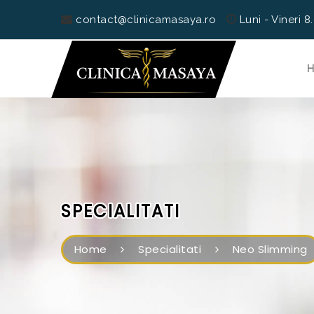
contact@clinicamasaya.ro
Luni - Vineri 8
SPECIALITATI
Home
Specialitati
Neo Slimming