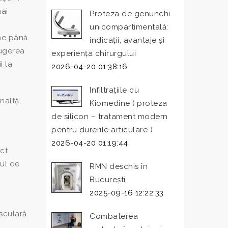
mai
Proteza de genunchi
unicompartimentală:
ime până
indicații, avantaje și
rugerea
experiența chirurgului
i la
2026-04-20 01:38:16
Infiltrațiile cu
naltă,
Kiomedine ( proteza
de silicon – tratament modern
pentru durerile articulare )
2026-04-20 01:19:44
ct
tul de
RMN deschis în
București
2025-09-16 12:22:33
sculară.
Combaterea