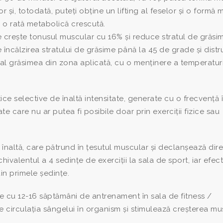
și, totodată, puteți obține un lifting al feselor și o formă 
i o rată metabolică crescută.
e crește tonusul muscular cu 16% și reduce stratul de grăs
 încălzirea stratului de grăsime până la 45 de grade și dist
ral grăsimea din zona aplicată, cu o menținere a temperaturi
e selective de înaltă intensitate, generate cu o frecvență î
ate care nu ar putea fi posibile doar prin exerciții fizice sau
înaltă, care pătrund în țesutul muscular și declanșează dire
ivalentul a 4 sedințe de exerciții la sala de sport, iar efec
in primele ședințe.
e cu 12-16 săptămâni de antrenament în sala de fitness /
e circulația sângelui în organism și stimulează creșterea mu