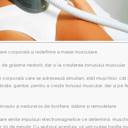
e corporală și redefinire a masei musculare.
ui de grăsime nedorit, dar și la creșterea tonusului muscular.
corporală care se adresează simultan, atât mușchilor, cât 
 brațe, gambe, pentru a crește tonusul muscular, dar și pe f
-invaziv și nedureros de tonifiere, slăbire și remodelare.
care emite impulsuri electromagnetice ce determină mușchii
 30 de minute. Cu ajutorul acestuia, vă veți putea tonifia m