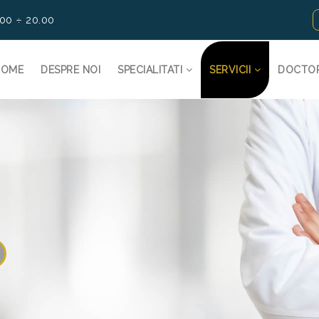
.00 ÷ 20.00
HOME
DESPRE NOI
SPECIALITATI
SERVICII
DOCTO