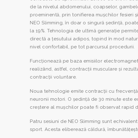
de la nivelul abdomenului, coapselor, gambelor 
proeminentă, prin tonifierea mușchilor fesieri ș
NEO Slimming, în doar o singură ședință, poat
la 19%. Tehnologia de ultimă generație permite
directă a țesutului adipos, topind în mod natu
nivel confortabil, pe tot parcursul procedurii.
Funcționează pe baza emisiilor electromagnetic
realizând, astfel, contracții musculare și rezult
contracții voluntare.
Noua tehnologie emite contracții cu frecvență 
neuronii motori. O ședință de 30 minute este ech
creștere al mușchilor poate fi observat rapid d
Patru sesiuni de NEO Slimming sunt echivalent
sport. Acesta eliberează căldură, îmbunătățeșt