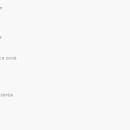
e
a
ice zonă
rezența