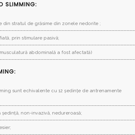
O SLIMMING:
 din stratul de grăsime din zonele nedorite ;
iată, prin stimulare pasivă;
r musculatură abdominală a fost afectată)
MING:
imming sunt echivalente cu 12 ședințe de antrenamente
ă ședință, non-invazivă, nedureroasă;
esier;