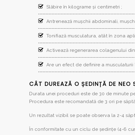
Slăbire în kilograme și centimetri ;
Antrenează mușchii abdominali, mușchii 
Tonifiază musculatura, atât în zona apli
Activează regenerarea colagenului din ț
Are un efect de definire a musculaturii
CÂT DUREAZĂ O ȘEDINȚĂ DE NEO 
Durata unei proceduri este de 30 de minute p
Procedura este recomandată de 3 ori pe săptă
Un rezultat vizibil se poate observa la 2-4 s
În conformitate cu un ciclu de ședințe (4-6 cur