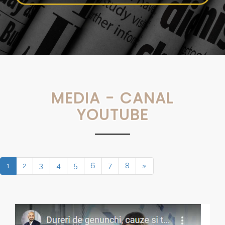
MEDIA - CANAL
YOUTUBE
1
2
3
4
5
6
7
8
»