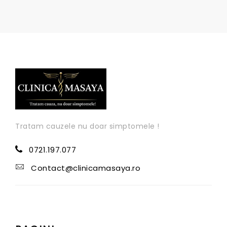
Tratam cauzele nu doar simptomele !
0721.197.077
Contact@clinicamasaya.ro