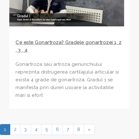
Ce este Gonartroza? Gradele gonartrozei 1, 2
, 3 , 4
Gonartroza sau artroza genunchiului
reprezinta distrugerea cartilajului articular si
exista 4 grade de gonartroza. Gradul 1 se
manifesta prin dureri usoare la activitatiile
mari si efort
1
2
3
4
5
6
7
8
»