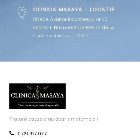
CLINICA MASAYA - LOCATIE
Strada Aviator Popisteanu nr 16,
sector 1, Bucuresti ( la 800 m de la
statia de metrou 1 MAI )
Tratam cauzele nu doar simptomele !
0721.197.077