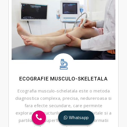
ECOGRAFIE MUSCULO-SKELETALA
Ecografia musculo-schelatala este o metoda
diagnostica complexa, precisa, nedureroasa si
fara efecte secundare, care perminte
explorarea structurilor musculo schelatale si a
Whatsapp
partilor moi superficiale, aducand informatii