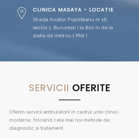
CLINICA MASAYA - LOCATIE
Strada Aviator Popisteanu nr 16,
sector 1, Bucuresti ( la 800 m de la
statia de metrou 1 MAI )
SERVICII
OFERITE
Oferim servicii ambulatorii in cadrul unei clinici
moderne, folosind cele mai noi metode de
diagnostic si tratament.