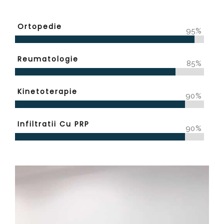
Ortopedie
95%
Reumatologie
85%
Kinetoterapie
90%
Infiltratii Cu PRP
90%