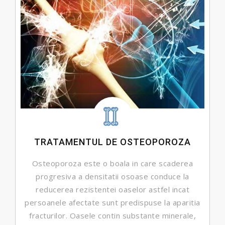
TRATAMENTUL DE OSTEOPOROZA
Osteoporoza este o boala in care scaderea
progresiva a densitatii osoase conduce la
reducerea rezistentei oaselor astfel incat
persoanele afectate sunt predispuse la aparitia
fracturilor. Oasele contin substante minerale,