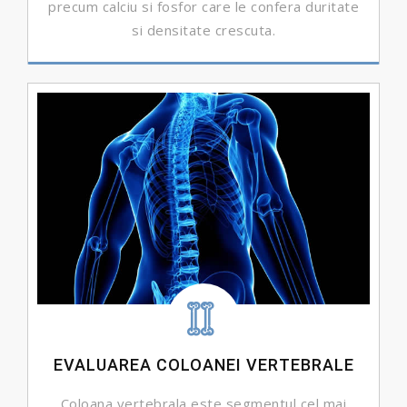
precum calciu si fosfor care le confera duritate
si densitate crescuta.
DETALII ...
EVALUAREA COLOANEI VERTEBRALE
Coloana vertebrala este segmentul cel mai