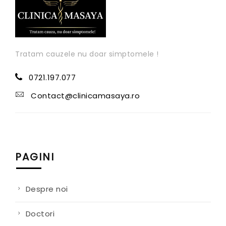
Tratam cauzele nu doar simptomele !
0721.197.077
Contact@clinicamasaya.ro
PAGINI
Despre noi
Doctori