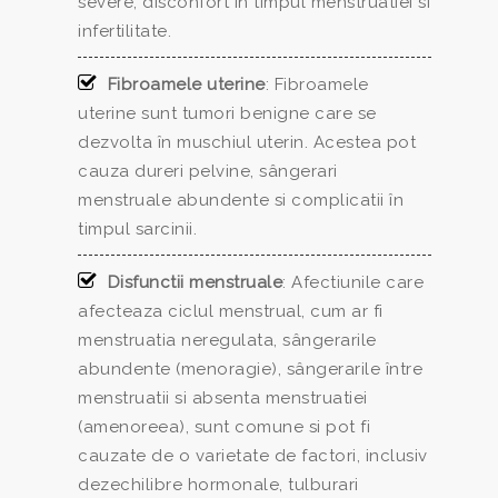
severe, disconfort în timpul menstruatiei si
infertilitate.
Fibroamele uterine
: Fibroamele
uterine sunt tumori benigne care se
dezvolta în muschiul uterin. Acestea pot
cauza dureri pelvine, sângerari
menstruale abundente si complicatii în
timpul sarcinii.
Disfunctii menstruale
: Afectiunile care
afecteaza ciclul menstrual, cum ar fi
menstruatia neregulata, sângerarile
abundente (menoragie), sângerarile între
menstruatii si absenta menstruatiei
(amenoreea), sunt comune si pot fi
cauzate de o varietate de factori, inclusiv
dezechilibre hormonale, tulburari