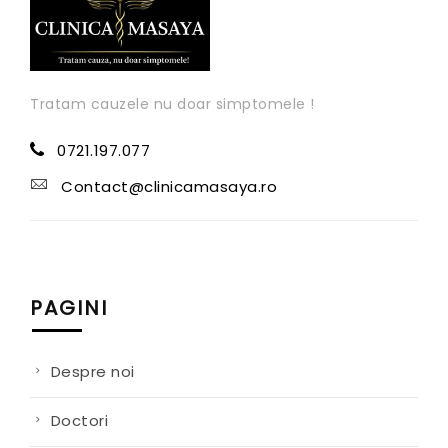
Tratam cauzele nu doar simptomele !
0721.197.077
Contact@clinicamasaya.ro
PAGINI
Despre noi
Doctori