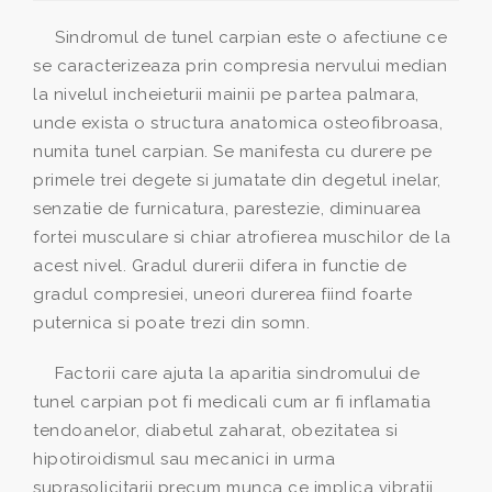
Sindromul de tunel carpian este o afectiune ce
se caracterizeaza prin compresia nervului median
la nivelul incheieturii mainii pe partea palmara,
unde exista o structura anatomica osteofibroasa,
numita tunel carpian. Se manifesta cu durere pe
primele trei degete si jumatate din degetul inelar,
senzatie de furnicatura, parestezie, diminuarea
fortei musculare si chiar atrofierea muschilor de la
acest nivel. Gradul durerii difera in functie de
gradul compresiei, uneori durerea fiind foarte
puternica si poate trezi din somn.
Factorii care ajuta la aparitia sindromului de
tunel carpian pot fi medicali cum ar fi inflamatia
tendoanelor, diabetul zaharat, obezitatea si
hipotiroidismul sau mecanici in urma
suprasolicitarii precum munca ce implica vibratii