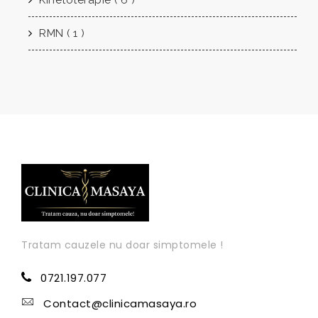
Kinetoterapie ( 6 )
RMN ( 1 )
Tratam cauzele nu doar simptomele !
0721.197.077
Contact@clinicamasaya.ro