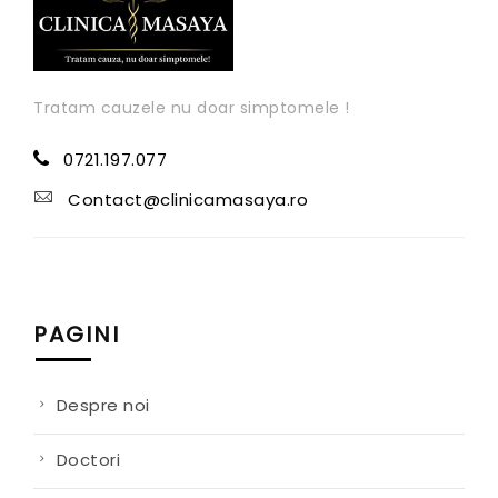
Tratam cauzele nu doar simptomele !
0721.197.077
Contact@clinicamasaya.ro
PAGINI
Despre noi
Doctori