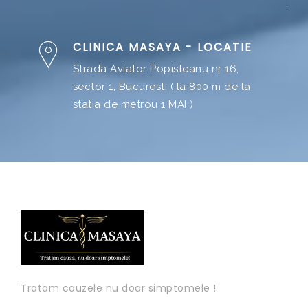
CLINICA MASAYA - LOCATIE
Strada Aviator Popisteanu nr 16,
sector 1, Bucuresti ( la 800 m de la
statia de metrou 1 MAI )
Tratam cauzele nu doar simptomele !