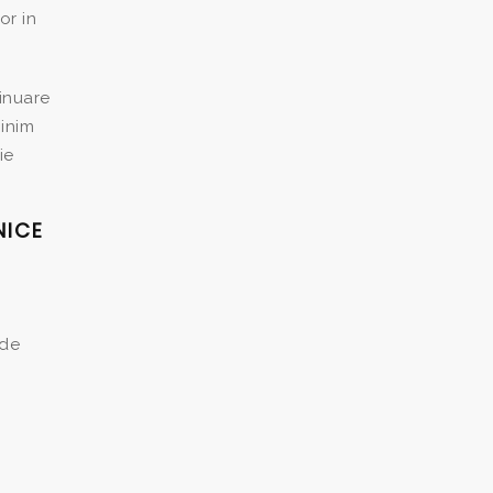
or in
minuare
inim
ie
NICE
 de