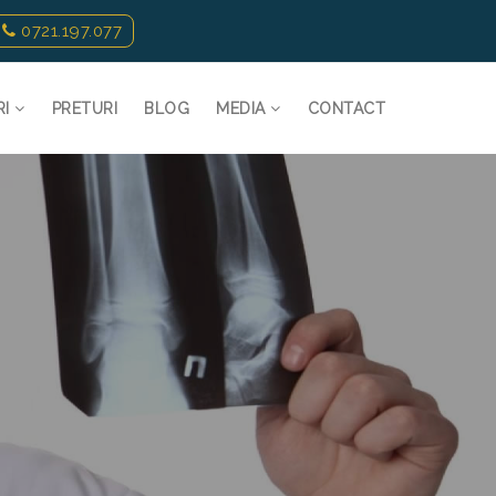
0721.197.077
RI
PRETURI
BLOG
MEDIA
CONTACT