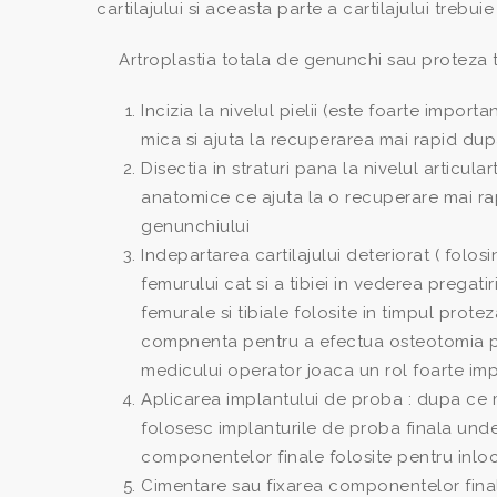
cartilajului si aceasta parte a cartilajului trebuie
Artroplastia totala de genunchi sau proteza t
Incizia la nivelul pielii (este foarte impo
mica si ajuta la recuperarea mai rapid du
Disectia in straturi pana la nivelul articula
anatomice ce ajuta la o recuperare mai ra
genunchiului
Indepartarea cartilajului deteriorat ( folos
femurului cat si a tibiei in vederea pregat
femurale si tibiale folosite in timpul prote
compnenta pentru a efectua osteotomia per
medicului operator joaca un rol foarte impor
Aplicarea implantului de proba : dupa ce 
folosesc implanturile de proba finala unde 
componentelor finale folosite pentru inlocu
Cimentare sau fixarea componentelor finale 