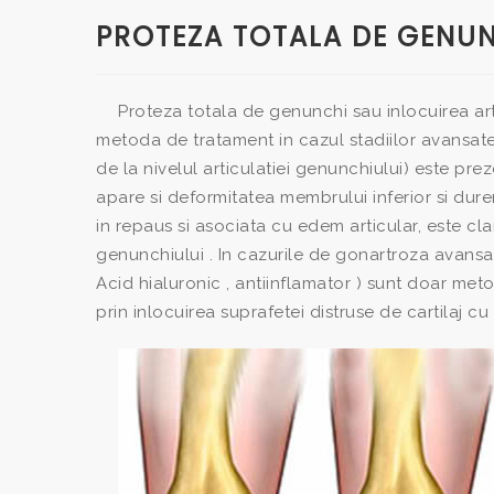
PROTEZA TOTALA DE GENU
Proteza totala de genunchi sau inlocuirea art
metoda de tratament in cazul stadiilor avansate
de la nivelul articulatiei genunchiului) este prez
apare si deformitatea membrului inferior si dure
in repaus si asociata cu edem articular, este cl
genunchiului . In cazurile de gonartroza avansata
Acid hialuronic , antiinflamator ) sunt doar me
prin inlocuirea suprafetei distruse de cartilaj c