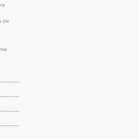
ra
a de
 mai
(