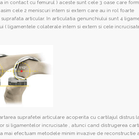
afla in contact cu femurul ) aceste sunt cele 3 oase care fo
 gasim cele 2 meniscuri intern si extern care au in rol foarte
uprafata articular. In articulatia genunchiului sunt 4 ligam
 ( ligamentele colaterale intern si extern si cele incrucisat
area suprafetei articulare acoperita cu cartilajul distrus la
lor si ligamentelor incrucisate , atunci cand distrugerea carti
sa mai efectuam metodele minim invazive de reconstructie 