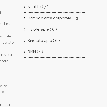
Nutritie ( 7 )
i :
Remodelarea corporala ( 13 )
mult mai
Fizioterapie ( 6 )
anurile
Kinetoterapie ( 6 )
mice ale
RMN ( 1 )
 nivelul
ntele
i
e se
a a
an sau