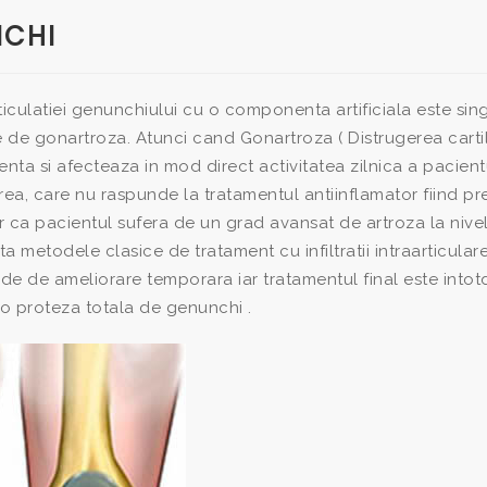
NCHI
iculatiei genunchiului cu o componenta artificiala este sin
 de gonartroza. Atunci cand Gonartroza ( Distrugerea cartil
enta si afecteaza in mod direct activitatea zilnica a pacientu
rea, care nu raspunde la tratamentul antiinflamator fiind p
ar ca pacientul sufera de un grad avansat de artroza la nive
 metodele clasice de tratament cu infiltratii intraarticulare
tode de ameliorare temporara iar tratamentul final este into
u o proteza totala de genunchi .