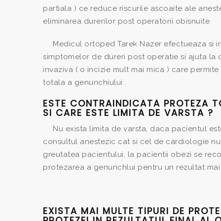
partiala ) ce reduce riscurile ascoaite ale anes
eliminarea durerilor post operatorii obisnuite
Medicul ortoped Tarek Nazer efectueaza si inf
simptomelor de dureri post operatie si ajuta l
invaziva ( o incizie mult mai mica ) care permit
totala a genunchiului .
ESTE CONTRAINDICATA PROTEZA T
SI CARE ESTE LIMITA DE VARSTA ?
Nu exista limita de varsta, daca pacientul este
consultul anestezic cat si cel de cardiologie nu
greutatea pacientului, la pacientii obezi se re
protezarea a genunchlui pentru un rezultat mai 
EXISTA MAI MULTE TIPURI DE PROT
PROTEZEI IN REZULTATUL FINAL AL O