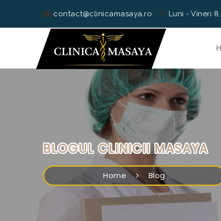
contact@clinicamasaya.ro
Luni - Vineri 8
BLOGUL CLINICII MASAYA
Home
Blog