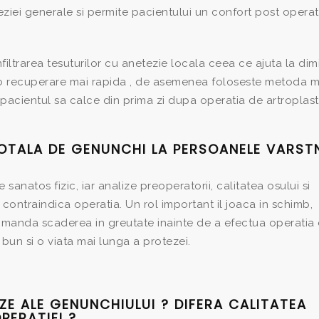
teziei generale si permite pacientului un confort post operat
iltrarea tesuturilor cu anetezie locala ceea ce ajuta la di
a o recuperare mai rapida , de asemenea foloseste metoda m
e pacientul sa calce din prima zi dupa operatia de artroplast
OTALA DE GENUNCHI LA PERSOANELE VARST
 sanatos fizic, iar analize preoperatorii, calitatea osului si
 contraindica operatia. Un rol important il joaca in schimb,
comanda scaderea in greutate inainte de a efectua operatia
bun si o viata mai lunga a protezei.
EZE ALE GENUNCHIULUI ? DIFERA CALITATEA
PERATIEI ?