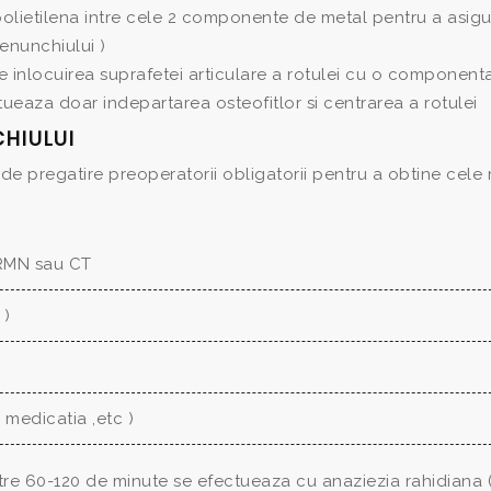
olietilena intre cele 2 componente de metal pentru a asigu
genunchiului )
 de inlocuirea suprafetei articulare a rotulei cu o component
ctueaza doar indepartarea osteofitlor si centrarea a rotulei
HIULUI
e pregatire preoperatorii obligatorii pentru a obtine cele
 RMN sau CT
 )
 medicatia ,etc )
ntre 60-120 de minute se efectueaza cu anaziezia rahidiana 