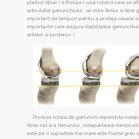
platoul tibial ) si Rotula ( osul rotund care se 
articulatia genunchiului , iar intre femur si tibie
important de tampon pentru a proteja oasele si s
importante care asigura stabilitatea genunchiului
anteior si posterior. )
Proteza totala de genunchi reprezinta indepart
tibiei cat si a femurului , indepartarea menisculi
este pe o suprafata mai mare este foarte greu 