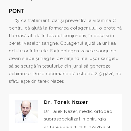
PONT
"Şi ca tratament, dar şi preventiv, ia vitamina C
pentru că ajută la formarea colagenului, o proteină
fibroasă aflată în ţesutul conjunctiv, în oase şi în
pereţii vaselor sangne. Colagenul ajută la unirea
celulelor între ele. Fară colagen vasele sanguine
devin slabe şi fragile, permiţând mai uşor sângelui
să se scurgă în ţesuturile din jur şi să genereze
echimoze. Doza recomandată este de 2-5 g/zi", ne
sfătuieşte dr. tarek Nazer.
Dr. Tarek Nazer
Dr. Tarek Nazer, medic ortoped
supraspecializat in chirurgia
artroscopica minim invaziva si