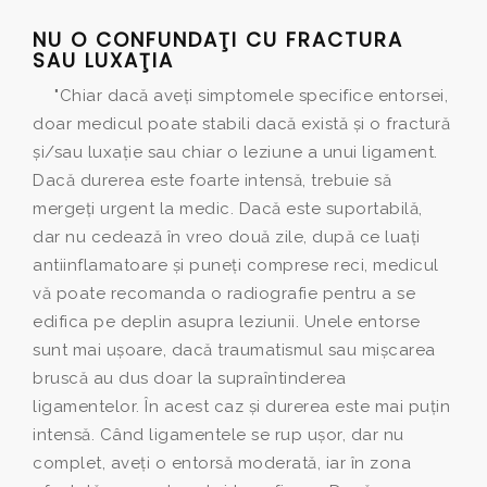
NU O CONFUNDAŢI CU FRACTURA
SAU LUXAŢIA
"Chiar dacă aveţi simptomele specifice entorsei,
doar medicul poate stabili dacă există şi o fractură
şi/sau luxaţie sau chiar o leziune a unui ligament.
Dacă durerea este foarte intensă, trebuie să
mergeţi urgent la medic. Dacă este suportabilă,
dar nu cedează în vreo două zile, după ce luaţi
antiinflamatoare şi puneţi comprese reci, medicul
vă poate recomanda o radiografie pentru a se
edifica pe deplin asupra leziunii. Unele entorse
sunt mai uşoare, dacă traumatismul sau mişcarea
bruscă au dus doar la supraîntinderea
ligamentelor. În acest caz şi durerea este mai puţin
intensă. Când ligamentele se rup uşor, dar nu
complet, aveţi o entorsă moderată, iar în zona