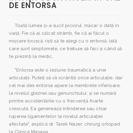
DE ENTORSA
Toată lumea şi-a sucit piciorul, măcar o dată în
viaţă. Fie că ai călcat strâmb, fie că ai făcut o
mişcare bruscă, rişti să te alegi cu o entorsă. Iată
care sunt simptomele, ce trebuie să faci şi când să
te prezinţi la medic.
"Entorsa este o leziune traumatică a unei
articulaţii. Puteţi să vă scrântiţi orice articulaţie, dar
cel mai des entorsa apare la membrele inferioare,
la nivelul gleznei sau genunchiului, şi se numără
printre accidentările cu o frecvenţă foarte
crescută. Ea generează întinderea sau chiar
ruperea ligamentelor la nivelul articulaţiei
afectate", explică dr. Tarek Nazer, chirurg ortoped
la Clinica Masaya.