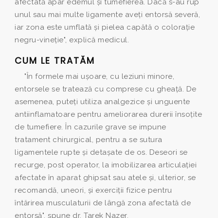
afectată apar edemul şi tumefierea. Dacă s-au rup
unul sau mai multe ligamente aveţi entorsă severă,
iar zona este umflată şi pielea capătă o coloraţie
negru-vineţie", explică medicul.
CUM LE TRATĂM
"În formele mai uşoare, cu leziuni minore,
entorsele se tratează cu comprese cu gheaţă. De
asemenea, puteţi utiliza analgezice şi unguente
antiinflamatoare pentru ameliorarea durerii însoţite
de tumefiere. În cazurile grave se impune
tratament chirurgical, pentru a se sutura
ligamentele rupte şi detaşate de os. Deseori se
recurge, post operator, la imobilizarea articulaţiei
afectate în aparat ghipsat sau atele şi, ulterior, se
recomandă, uneori, şi exerciţii fizice pentru
întărirea musculaturii de lângă zona afectată de
entorsă", spune dr. Tarek Nazer.