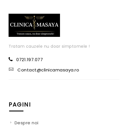
Tratam cauzele nu doar simptomele !
0721.197.077
Contact@clinicamasaya.ro
PAGINI
Despre noi