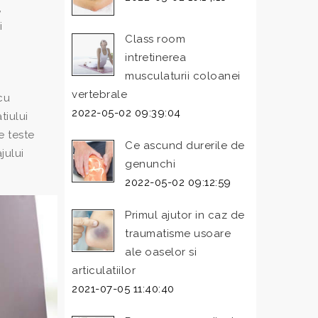
,
i
Class room
intretinerea
musculaturii coloanei
vertebrale
cu
2022-05-02 09:39:04
tiului
e teste
Ce ascund durerile de
jului
genunchi
2022-05-02 09:12:59
Primul ajutor in caz de
traumatisme usoare
ale oaselor si
articulatiilor
2021-07-05 11:40:40