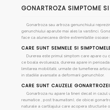
GONARTROZA SIMPTOME SI
Gonartroza sau artroza genunchiului reprezin
genunchiului aparute mai ales la varstinci. Gona
face ca alunecarea dintre extremitatile osoase s
CARE SUNT SEMNELE SI SIMPTOMEL
Durerea este primul simptom care apare cu d
ce boala evolueaza, durerea apare in perioada 
limitarea mobilitatii, urmate de tumefierea articul
in stadiile avansate a deformarii genunchilor.
CARE SUNT CAUZELE GONARTROZEI
Gonartroza nu apare la tineri decat in cazu
reumatice , post traumatism), de obicei gonartroz
naturale a cartilajului care acopera structurile 