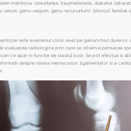
utem mentiona: obezitatea, traumatismele, diabetul zaharat
nu varum, genu valgum, genu recurvatum), istoricul familial s
artrozei este examenul clinic axat pe genunchiul dureros, 
 de evaluarea radiologica prin care se observa pensarea spa
ficari ce apar in functie de stadiul bolii. Se pot efectua si alt
matii despre starea meniscurilor, ligamentelor si a cartila
e.