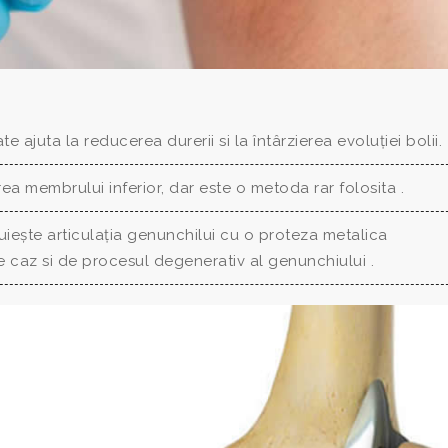
te ajuta la reducerea durerii si la întârzierea evoluției bolii.
a membrului inferior, dar este o metoda rar folosita .
uiește articulația genunchilui cu o proteza metalica
e caz si de procesul degenerativ al genunchiului .