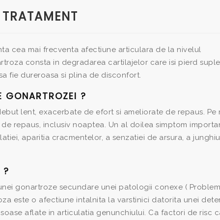
 TRATAMENT
ta cea mai frecventa afectiune articulara de la nivelul
rtroza consta in degradarea cartilajelor care isi pierd suple
a fie dureroasa si plina de disconfort.
E GONARTROZEI ?
ebut lent, exacerbate de efort si ameliorate de repaus. Pe
de repaus, inclusiv noaptea. Un al doilea simptom importa
atiei, aparitia cracmentelor, a senzatiei de arsura, a junghiur
 ?
l unei gonartroze secundare unei patologii conexe ( Proble
a este o afectiune intalnita la varstinici datorita unei deter
osoase aflate in articulatia genunchiului. Ca factori de risc 