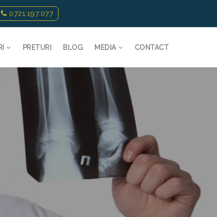
0721.197.077
RI
PRETURI
BLOG
MEDIA
CONTACT