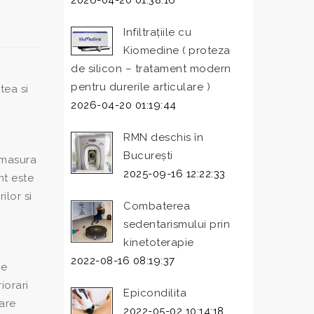
2026-04-20 01:38:16
Infiltrațiile cu
Kiomedine ( proteza
de silicon – tratament modern
pentru durerile articulare )
tea si
2026-04-20 01:19:44
RMN deschis în
București
 masura
2025-09-16 12:22:33
nt este
ilor si
Combaterea
sedentarismului prin
kinetoterapie
2022-08-16 08:19:37
me
iorari
Epicondilita
care
2022-05-02 10:14:18