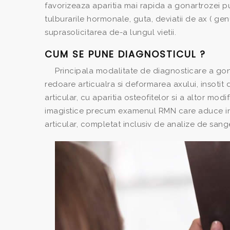
favorizeaza aparitia mai rapida a gonartrozei p
tulburarile hormonale, guta, deviatii de ax ( ge
suprasolicitarea de-a lungul vietii.
CUM SE PUNE DIAGNOSTICUL ?
Principala modalitate de diagnosticare a gon
redoare articualra si deformarea axului, insotit
articular, cu aparitia osteofitelor si a altor modi
imagistice precum examenul RMN care aduce infor
articular, completat inclusiv de analize de sang