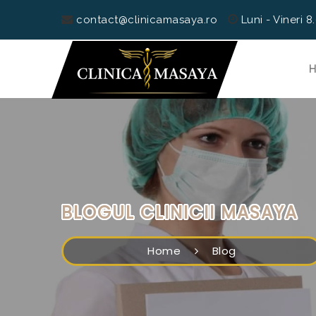
contact@clinicamasaya.ro
Luni - Vineri 8
BLOGUL CLINICII MASAYA
Home
Blog