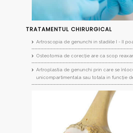
TRATAMENTUL CHIRURGICAL
Artroscopia de genunchi in stadiile I - II poa
Osteotomia de corecție are ca scop reaxare
Artroplastia de genunchi prin care se înloc
unicompartimentala sau totala in funcție d