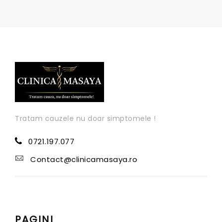
Tratam cauzele nu doar simptomele !
0721.197.077
Contact@clinicamasaya.ro
PAGINI