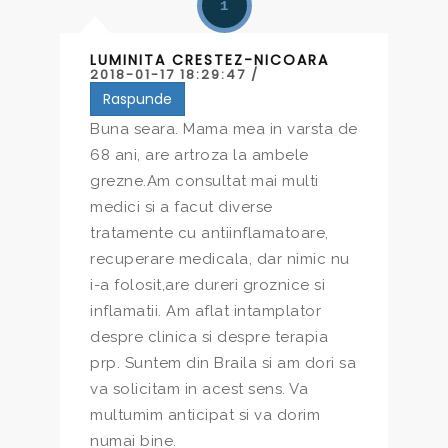
1
LUMINITA CRESTEZ-NICOARA
2018-01-17 18:29:47 /
Raspunde
Buna seara. Mama mea in varsta de
68 ani, are artroza la ambele
grezne.Am consultat mai multi
medici si a facut diverse
tratamente cu antiinflamatoare,
recuperare medicala, dar nimic nu
i-a folosit,are dureri groznice si
inflamatii. Am aflat intamplator
despre clinica si despre terapia
prp. Suntem din Braila si am dori sa
va solicitam in acest sens. Va
multumim anticipat si va dorim
numai bine.