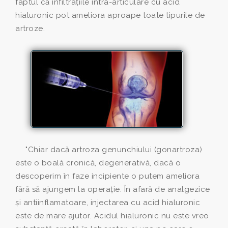
faptul că infiltraţiile intra-articulare cu acid
hialuronic pot ameliora aproape toate tipurile de
artroze.
"Chiar dacă artroza genunchiului (gonartroza)
este o boală cronică, degenerativă, dacă o
descoperim în faze incipiente o putem ameliora
fără să ajungem la operaţie. În afară de analgezice
şi antiinflamatoare, injectarea cu acid hialuronic
este de mare ajutor. Acidul hialuronic nu este vreo