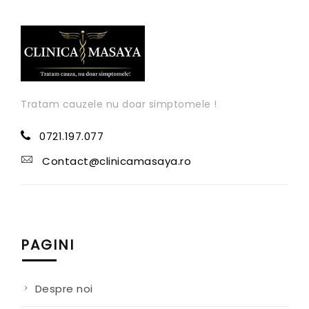
Tratam cauzele nu doar simptomele !
0721.197.077
Contact@clinicamasaya.ro
PAGINI
Despre noi