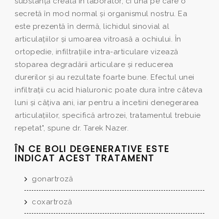
substanţă creată în laborator, ci una pe care o
secretă în mod normal şi organismul nostru. Ea
este prezentă în dermă, lichidul sinovial al
articulaţiilor şi umoarea vitroasă a ochiului. În
ortopedie, infiltraţiile intra-articulare vizează
stoparea degradării articulare şi reducerea
durerilor şi au rezultate foarte bune. Efectul unei
infiltraţii cu acid hialuronic poate dura între câteva
luni şi câţiva ani, iar pentru a încetini denegerarea
articulaţiilor, specifică artrozei, tratamentul trebuie
repetat", spune dr. Tarek Nazer.
ÎN CE BOLI DEGENERATIVE ESTE
INDICAT ACEST TRATAMENT
gonartroză
coxartroză