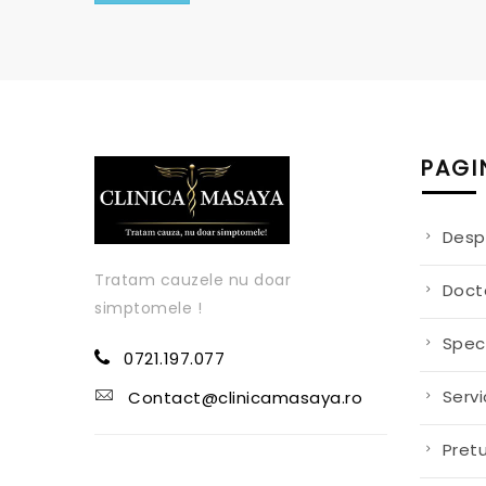
PAGI
Desp
Tratam cauzele nu doar
Doct
simptomele !
Speci
0721.197.077
Servic
Contact@clinicamasaya.ro
Pretu