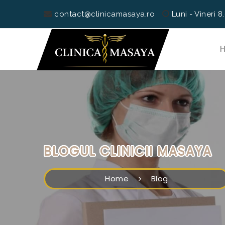
contact@clinicamasaya.ro
Luni - Vineri 8
BLOGUL CLINICII MASAYA
Home
Blog