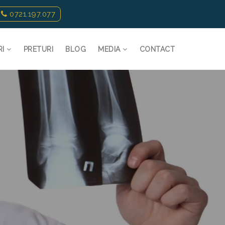
0721.197.077
RI
PRETURI
BLOG
MEDIA
CONTACT