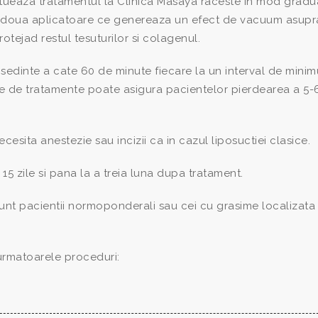
ctueaza tratamentul la Clinica Masaya raceste in mod gradu
 a doua aplicatoare ce genereaza un efect de vacuum asupr
rotejad restul tesuturilor si colagenul.
 sedinte a cate 60 de minute fiecare la un interval de mini
ie de tratamente poate asigura pacientelor pierdearea a 5-
esita anestezie sau incizii ca in cazul liposuctiei clasice.
15 zile si pana la a treia luna dupa tratament.
unt pacientii normoponderali sau cei cu grasime localizata 
 urmatoarele proceduri: