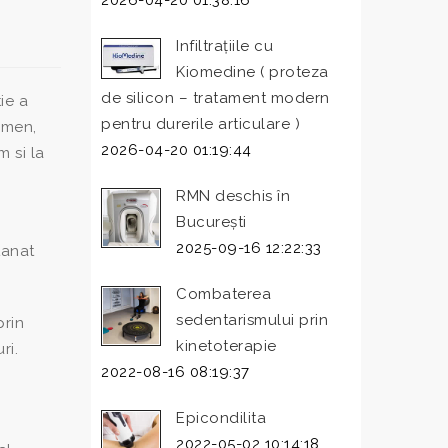
2026-04-20 01:38:16
Infiltrațiile cu
Kiomedine ( proteza
de silicon – tratament modern
ie a
pentru durerile articulare )
omen,
2026-04-20 01:19:44
 si la
RMN deschis în
București
2025-09-16 12:22:33
tanat
Combaterea
sedentarismului prin
prin
kinetoterapie
ri.
2022-08-16 08:19:37
Epicondilita
2022-05-02 10:14:18