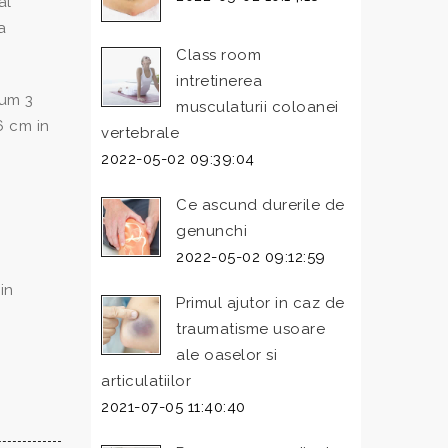
al
a
Class room
intretinerea
mum 3
musculaturii coloanei
6 cm in
vertebrale
2022-05-02 09:39:04
Ce ascund durerile de
genunchi
2022-05-02 09:12:59
in
Primul ajutor in caz de
traumatisme usoare
ale oaselor si
articulatiilor
2021-07-05 11:40:40