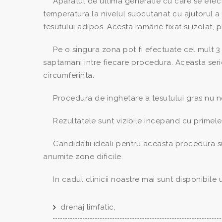
Aparatul de ultima generatie cu care se efe
temperatura la nivelul subcutanat cu ajutorul
tesutului adipos. Acesta ramâne fixat si izolat, p
Pe o singura zona pot fi efectuate cel mult 3
saptamani intre fiecare procedura. Aceasta ser
circumferinta.
Procedura de inghetare a tesutului gras nu nec
Rezultatele sunt vizibile incepand cu primele 
Candidatii ideali pentru aceasta procedura s
anumite zone dificile.
In cadul clinicii noastre mai sunt disponibile
drenaj limfatic,