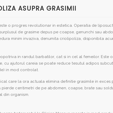
LIZA ASUPRA GRASIMII
 este o progres revolutionar in estetica. Operatia de liposuct
de surplusul de grasime depus pe coapse, genunchi sau abd
edura minim invaziva, denumita criolipoliza, disponibila acum
otriva in randul barbatilor, cat si in cel al femeilor. Este o
te, cu ajutorul careia se poate reduce tesutul adipos subcu
de) in mod controlat.
ical care la ora actuala elimina definitie grasimile in exces 
a pierde centimetri de pe abdomen, coapse, brate sau soldu
al din organism.