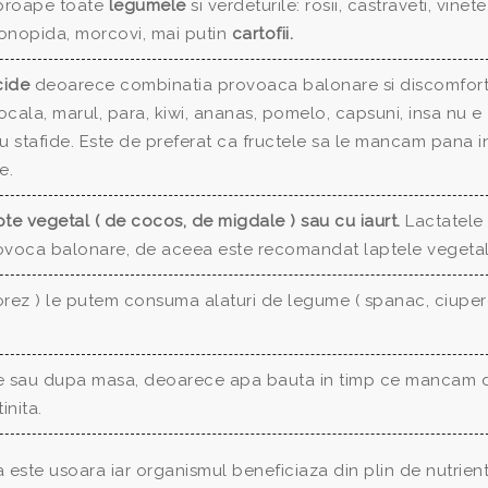
roape toate
legumele
si verdeturile: rosii, castraveti, vinete
conopida, morcovi, mai putin
cartofii.
acide
deoarece combinatia provoaca balonare si discomfor
ala, marul, para, kiwi, ananas, pomelo, capsuni, insa nu e
tafide. Este de preferat ca fructele sa le mancam pana i
e.
te vegetal ( de cocos, de migdale ) sau cu iaurt.
Lactatele
provoca balonare, de aceea este recomandat laptele vegetal
orez ) le putem consuma alaturi de legume ( spanac, ciuperc
te sau dupa masa, deoarece apa bauta in timp ce mancam 
inita.
este usoara iar organismul beneficiaza din plin de nutrient