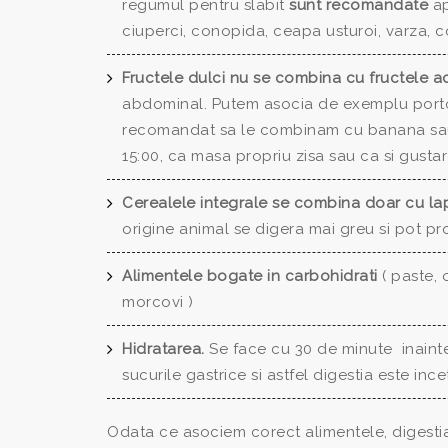
regumul pentru slabit
sunt recomandate
ap
ciuperci, conopida, ceapa usturoi, varza, 
Fructele dulci nu se combina cu fructele 
abdominal. Putem asocia de exemplu portoc
recomandat sa le combinam cu banana sau s
15:00, ca masa propriu zisa sau ca si gustar
Cerealele integrale se combina doar cu lap
origine animal se digera mai greu si pot 
Alimentele bogate in carbohidrati
( paste, 
morcovi )
Hidratarea.
Se face cu 30 de minute inain
sucurile gastrice si astfel digestia este incet
Odata ce asociem corect alimentele, digestia 