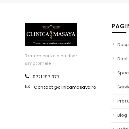
PAGI
Desp
Tratam cauzele nu doar
Doct
simptomele !
Speci
0721.197.077
Servic
Contact@clinicamasaya.ro
Pretu
Blog