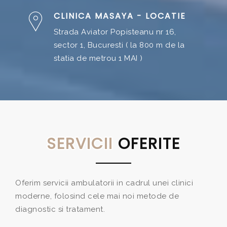
CLINICA MASAYA - LOCATIE
Strada Aviator Popisteanu nr 16,
sector 1, Bucuresti ( la 800 m de la
statia de metrou 1 MAI )
SERVICII
OFERITE
Oferim servicii ambulatorii in cadrul unei clinici
moderne, folosind cele mai noi metode de
diagnostic si tratament.