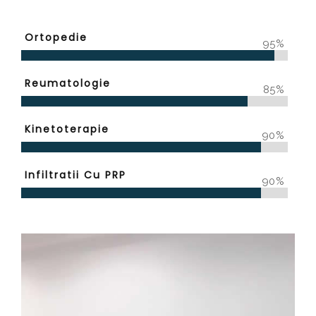
Ortopedie
95%
Reumatologie
85%
Kinetoterapie
90%
Infiltratii Cu PRP
90%