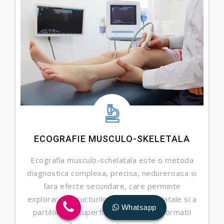
ECOGRAFIE MUSCULO-SKELETALA
Ecografia musculo-schelatala este o metoda
diagnostica complexa, precisa, nedureroasa si
fara efecte secundare, care perminte
explorarea structurilor musculo schelatale si a
Whatsapp
partilor moi superficiale, aducand informatii