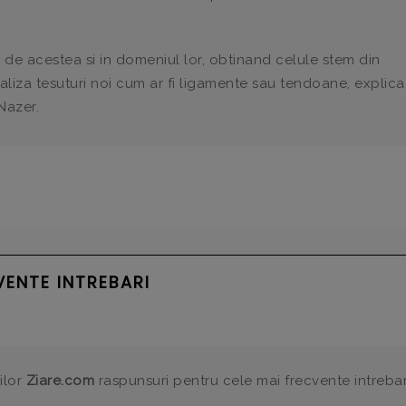
a de acestea si in domeniul lor, obtinand celule stem din
liza tesuturi noi cum ar fi ligamente sau tendoane, explica
Nazer.
VENTE INTREBARI
ilor
Ziare.com
raspunsuri pentru cele mai frecvente intrebar