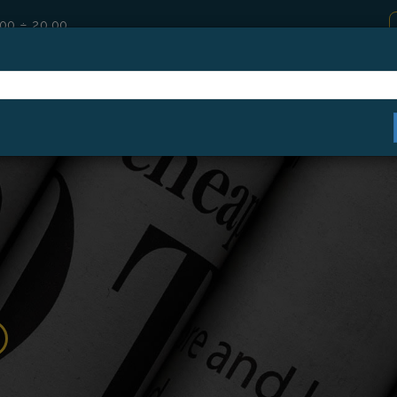
.00 ÷ 20.00
HOME
DESPRE NOI
SPECIALITATI
SERVICII
DOCTO