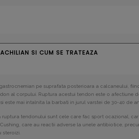
ACHILIAN SI CUM SE TRATEAZA
 gastrocnemian pe suprafata posterioara a calcaneului, fiin
ndon al corpului. Ruptura acestui tendon este o afectiune d
i este mai intalnita la barbati in jurul varstei de 30-40 de an
la ruptura tendonului sunt cele care fac sport ocazional, ca
Cushing, care au reactii adverse la unele antibiotice, prec
 steroizi.