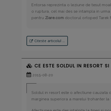
Entorsa reprezinta o leziune de tesut moal
o ruptura, cel mai des se intampla in urma 
pentru
Ziare.com
doctorul ortoped Tarek 
Citeste articolul ...
CE ESTE SOLDUL IN RESORT S
2015-08-20
Soldul in resort este o afectiune cauzata 
marginea superiora a marelui trohanter la fl
Afectiunea este des intalnita la tineri si poa