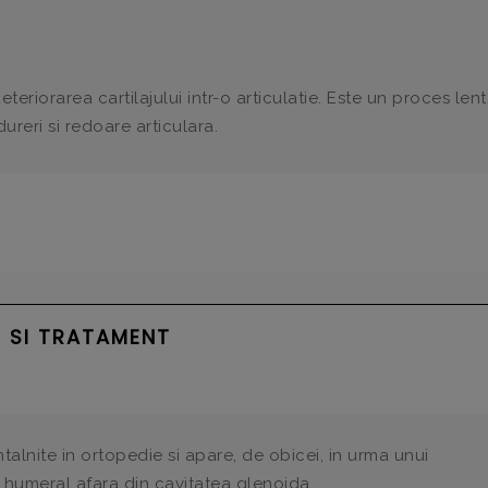
riorarea cartilajului intr-o articulatie. Este un proces lent
reri si redoare articulara.
 SI TRATAMENT
talnite in ortopedie si apare, de obicei, in urma unui
humeral afara din cavitatea glenoida.