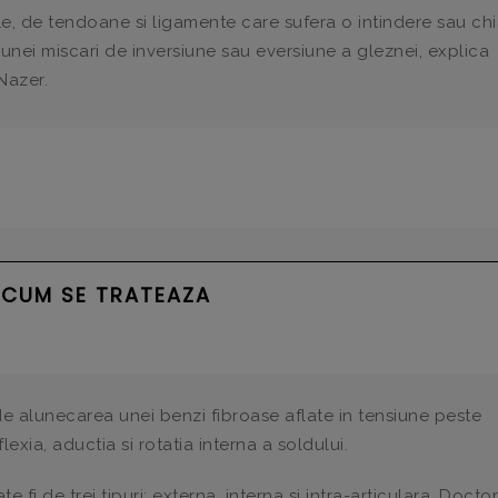
e, de tendoane si ligamente care sufera o intindere sau chi
unei miscari de inversiune sau eversiune a gleznei, explica
Nazer.
I CUM SE TRATEAZA
de alunecarea unei benzi fibroase aflate in tensiune peste
exia, aductia si rotatia interna a soldului.
te fi de trei tipuri: externa, interna si intra-articulara. Docto