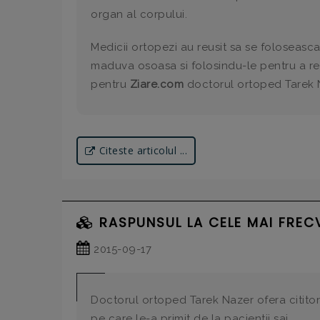
organ al corpului.
Medicii ortopezi au reusit sa se foloseasc
maduva osoasa si folosindu-le pentru a rea
pentru
Ziare.com
doctorul ortoped Tarek 
Citeste articolul ...
RASPUNSUL LA CELE MAI FREC
2015-09-17
Doctorul ortoped Tarek Nazer ofera cititor
pe care le-a primit de la pacientii sai.