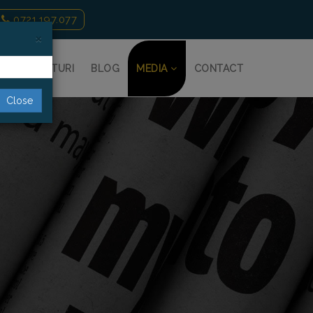
0721.197.077
×
RI
PRETURI
BLOG
MEDIA
CONTACT
Close