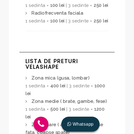
1 sedinta =
100 lei
| 3 sedinte =
250 lei
Radiofrecventa faciala
1 sedinta =
100 lei
| 3 sedinte =
250 lei
LISTA DE PRETURI
VELASHAPE
Zona mica (gusa, lombar)
1 sedinta =
400 lei
| 3 sedinte =
1000
lei
Zona medie ( brate, gambe, fese)
1 sedinta =
500 lei
| 3 sedinte =
1200
lei
Whatsapp
Zona mare ( abdomen , coapse
fata, coapse spate)