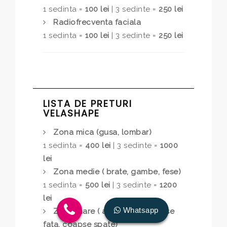
1 sedinta =
100 lei
| 3 sedinte =
250 lei
Radiofrecventa faciala
1 sedinta =
100 lei
| 3 sedinte =
250 lei
LISTA DE PRETURI
VELASHAPE
Zona mica (gusa, lombar)
1 sedinta =
400 lei
| 3 sedinte =
1000
lei
Zona medie ( brate, gambe, fese)
1 sedinta =
500 lei
| 3 sedinte =
1200
lei
Whatsapp
Zona mare ( abdomen , coapse
fata, coapse spate)