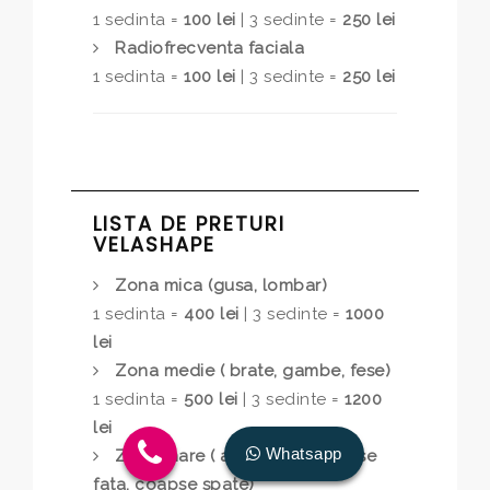
1 sedinta =
100 lei
| 3 sedinte =
250 lei
Radiofrecventa faciala
1 sedinta =
100 lei
| 3 sedinte =
250 lei
LISTA DE PRETURI
VELASHAPE
Zona mica (gusa, lombar)
1 sedinta =
400 lei
| 3 sedinte =
1000
lei
Zona medie ( brate, gambe, fese)
1 sedinta =
500 lei
| 3 sedinte =
1200
lei
Whatsapp
Zona mare ( abdomen , coapse
fata, coapse spate)